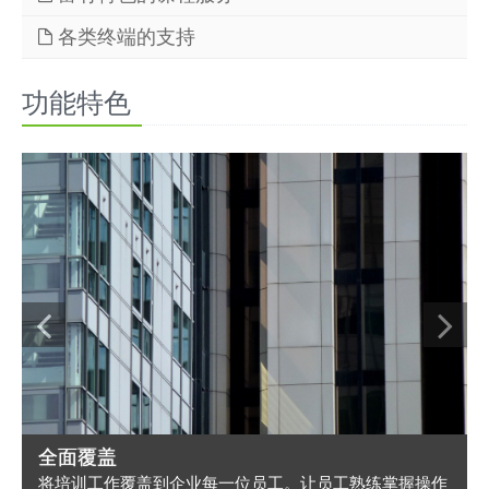
2）管理员后台打印
1）精品课件，品质卓越
各类终端的支持
3）学员前台网页打印（二维码验证真伪）
2）定期开展富有个性的课程活动
4）可支持证书邮寄
3）逐渐成长的师资库
功能特色
4）卓越的课程合作伙伴
全面覆盖
将培训工作覆盖到企业每一位员工。让员工熟练掌握操作